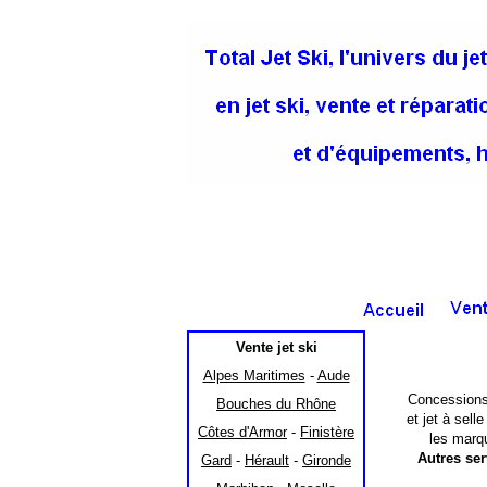
Vente jet ski
Alpes Maritimes
-
Aude
Concessions 
Bouches du Rhône
et jet à sell
Côtes d'Armor
-
Finistère
les marque
Autres ser
Gard
-
Hérault
-
Gironde