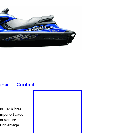
s, jet à bras
mperlé ) avec
'ouverture.
t hivernage