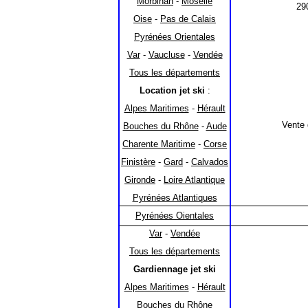
Morbihan
-
Moselle
29
Oise
-
Pas de Calais
Pyrénées Orientales
Var
-
Vaucluse
-
Vendée
Tous les départements
Location jet ski
:
Alpes Maritimes
-
Hérault
Vente 
Bouches du Rhône
-
Aude
Charente Maritime
-
Corse
Finistère
-
Gard
-
Calvados
Gironde
-
Loire Atlantique
Pyrénées Atlantiques
Pyrénées Oientales
Var
-
Vendée
Tous les départements
Gardiennage jet ski
Alpes Maritimes
-
Hérault
Bouches du Rhône