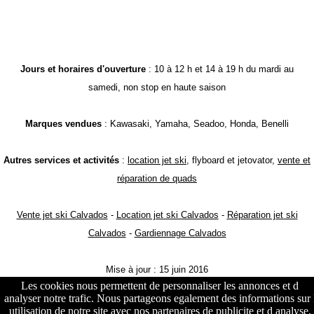
Jours et horaires d'ouverture
: 10 à 12 h et 14 à 19 h du mardi au
samedi, non stop en haute saison
Marques vendues
: Kawasaki, Yamaha, Seadoo, Honda, Benelli
Autres services et activités
:
location jet ski
, flyboard et jetovator,
vente et
réparation de quads
Vente jet ski Calvados
-
Location jet ski Calvados
-
Réparation jet ski
Calvados
-
Gardiennage Calvados
Mise à jour : 15 juin 2016
Les cookies nous permettent de personnaliser les annonces et d
analyser notre trafic. Nous partageons egalement des informations sur 
utilisation de notre site avec nos partenaires de publicite et d analyse.